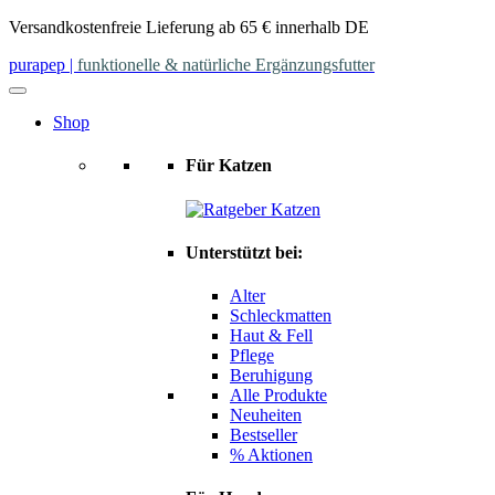
Skip
Versandkostenfreie Lieferung ab 65 € innerhalb DE
to
purapep
|
funktionelle & natürliche Ergänzungsfutter
content
Shop
Für Katzen
Unterstützt bei:
Alter
Schleckmatten
Haut & Fell
Pflege
Beruhigung
Alle Produkte
Neuheiten
Bestseller
% Aktionen