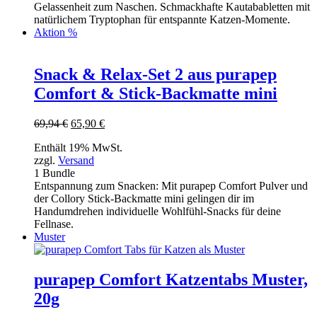
Gelassenheit zum Naschen. Schmackhafte Kautababletten mit
natürlichem Tryptophan für entspannte Katzen-Momente.
Aktion %
Snack & Relax-Set 2 aus purapep
Comfort & Stick-Backmatte mini
Ursprünglicher
Aktueller
69,94
€
65,90
€
Preis
Preis
Enthält 19% MwSt.
war:
ist:
zzgl.
Versand
69,94 €
65,90 €.
1 Bundle
Entspannung zum Snacken: Mit purapep Comfort Pulver und
der Collory Stick-Backmatte mini gelingen dir im
Handumdrehen individuelle Wohlfühl-Snacks für deine
Fellnase.
Muster
purapep Comfort Katzentabs Muster,
20g