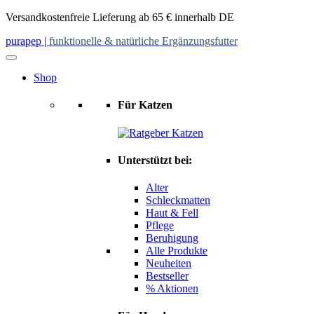
Skip
Versandkostenfreie Lieferung ab 65 € innerhalb DE
to
purapep
|
funktionelle & natürliche Ergänzungsfutter
content
Shop
Für Katzen
Unterstützt bei:
Alter
Schleckmatten
Haut & Fell
Pflege
Beruhigung
Alle Produkte
Neuheiten
Bestseller
% Aktionen