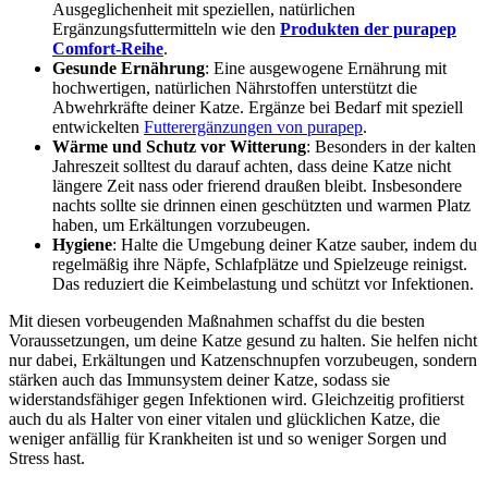
Ausgeglichenheit mit speziellen, natürlichen
Ergänzungsfuttermitteln wie den
Produkten der purapep
Comfort-Reihe
.
Gesunde Ernährung
: Eine ausgewogene Ernährung mit
hochwertigen, natürlichen Nährstoffen unterstützt die
Abwehrkräfte deiner Katze. Ergänze bei Bedarf mit speziell
entwickelten
Futterergänzungen von purapep
.
Wärme und Schutz vor Witterung
: Besonders in der kalten
Jahreszeit solltest du darauf achten, dass deine Katze nicht
längere Zeit nass oder frierend draußen bleibt. Insbesondere
nachts sollte sie drinnen einen geschützten und warmen Platz
haben, um Erkältungen vorzubeugen.
Hygiene
: Halte die Umgebung deiner Katze sauber, indem du
regelmäßig ihre Näpfe, Schlafplätze und Spielzeuge reinigst.
Das reduziert die Keimbelastung und schützt vor Infektionen.
Mit diesen vorbeugenden Maßnahmen schaffst du die besten
Voraussetzungen, um deine Katze gesund zu halten. Sie helfen nicht
nur dabei, Erkältungen und Katzenschnupfen vorzubeugen, sondern
stärken auch das Immunsystem deiner Katze, sodass sie
widerstandsfähiger gegen Infektionen wird. Gleichzeitig profitierst
auch du als Halter von einer vitalen und glücklichen Katze, die
weniger anfällig für Krankheiten ist und so weniger Sorgen und
Stress hast.