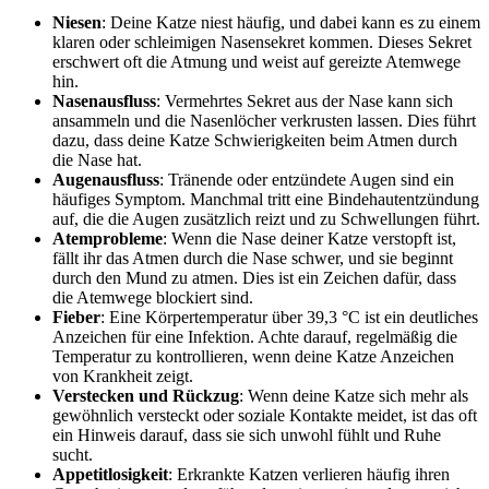
Niesen
: Deine Katze niest häufig, und dabei kann es zu einem
klaren oder schleimigen Nasensekret kommen. Dieses Sekret
erschwert oft die Atmung und weist auf gereizte Atemwege
hin.
Nasenausfluss
: Vermehrtes Sekret aus der Nase kann sich
ansammeln und die Nasenlöcher verkrusten lassen. Dies führt
dazu, dass deine Katze Schwierigkeiten beim Atmen durch
die Nase hat.
Augenausfluss
: Tränende oder entzündete Augen sind ein
häufiges Symptom. Manchmal tritt eine Bindehautentzündung
auf, die die Augen zusätzlich reizt und zu Schwellungen führt.
Atemprobleme
: Wenn die Nase deiner Katze verstopft ist,
fällt ihr das Atmen durch die Nase schwer, und sie beginnt
durch den Mund zu atmen. Dies ist ein Zeichen dafür, dass
die Atemwege blockiert sind.
Fieber
: Eine Körpertemperatur über 39,3 °C ist ein deutliches
Anzeichen für eine Infektion. Achte darauf, regelmäßig die
Temperatur zu kontrollieren, wenn deine Katze Anzeichen
von Krankheit zeigt.
Verstecken und Rückzug
: Wenn deine Katze sich mehr als
gewöhnlich versteckt oder soziale Kontakte meidet, ist das oft
ein Hinweis darauf, dass sie sich unwohl fühlt und Ruhe
sucht.
Appetitlosigkeit
: Erkrankte Katzen verlieren häufig ihren