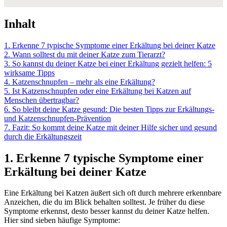
Inhalt
1. Erkenne 7 typische Symptome einer Erkältung bei deiner Katze
2. Wann solltest du mit deiner Katze zum Tierarzt?
3. So kannst du deiner Katze bei einer Erkältung gezielt helfen: 5
wirksame Tipps
4. Katzenschnupfen – mehr als eine Erkältung?
5. Ist Katzenschnupfen oder eine Erkältung bei Katzen auf
Menschen übertragbar?
6. So bleibt deine Katze gesund: Die besten Tipps zur Erkältungs-
und Katzenschnupfen-Prävention
7. Fazit: So kommt deine Katze mit deiner Hilfe sicher und gesund
durch die Erkältungszeit
1. Erkenne 7 typische Symptome einer
Erkältung bei deiner Katze
Eine Erkältung bei Katzen äußert sich oft durch mehrere erkennbare
Anzeichen, die du im Blick behalten solltest. Je früher du diese
Symptome erkennst, desto besser kannst du deiner Katze helfen.
Hier sind sieben häufige Symptome: