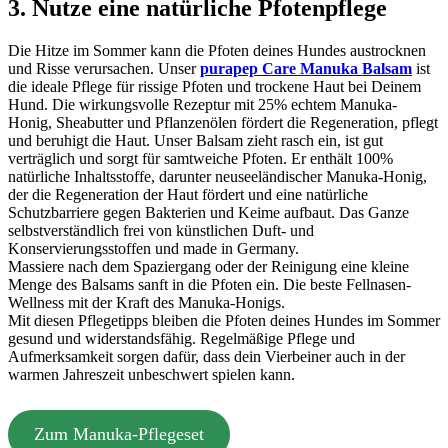
3.
Nutze eine natürliche Pfotenpflege
Die Hitze im Sommer kann die Pfoten deines Hundes austrocknen
und Risse verursachen. Unser
purapep Care Manuka Balsam
ist
die ideale Pflege für rissige Pfoten und trockene Haut bei Deinem
Hund. Die wirkungsvolle Rezeptur mit 25% echtem Manuka-
Honig, Sheabutter und Pflanzenölen fördert die Regeneration, pflegt
und beruhigt die Haut. Unser Balsam zieht rasch ein, ist gut
verträglich und sorgt für samtweiche Pfoten. Er enthält 100%
natürliche Inhaltsstoffe, darunter neuseeländischer Manuka-Honig,
der die Regeneration der Haut fördert und eine natürliche
Schutzbarriere gegen Bakterien und Keime aufbaut. Das Ganze
selbstverständlich frei von künstlichen Duft- und
Konservierungsstoffen und made in Germany.
Massiere nach dem Spaziergang oder der Reinigung eine kleine
Menge des Balsams sanft in die Pfoten ein. Die beste Fellnasen-
Wellness mit der Kraft des Manuka-Honigs.
Mit diesen Pflegetipps bleiben die Pfoten deines Hundes im Sommer
gesund und widerstandsfähig. Regelmäßige Pflege und
Aufmerksamkeit sorgen dafür, dass dein Vierbeiner auch in der
warmen Jahreszeit unbeschwert spielen kann.
Zum Manuka-Pflegeset