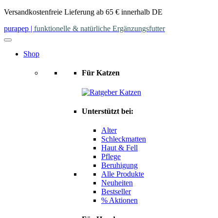
Skip
Versandkostenfreie Lieferung ab 65 € innerhalb DE
to
purapep
|
funktionelle & natürliche Ergänzungsfutter
content
Shop
Für Katzen
Unterstützt bei:
Alter
Schleckmatten
Haut & Fell
Pflege
Beruhigung
Alle Produkte
Neuheiten
Bestseller
% Aktionen