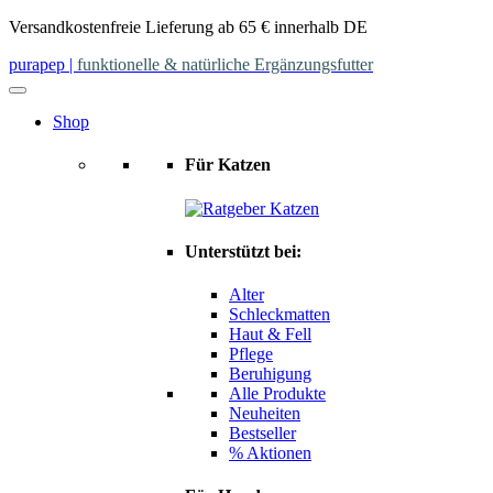
Skip
Versandkostenfreie Lieferung ab 65 € innerhalb DE
to
purapep
|
funktionelle & natürliche Ergänzungsfutter
content
Shop
Für Katzen
Unterstützt bei:
Alter
Schleckmatten
Haut & Fell
Pflege
Beruhigung
Alle Produkte
Neuheiten
Bestseller
% Aktionen