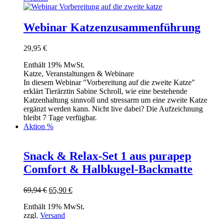
Webinar Katzenzusammenführung
29,95
€
Enthält 19% MwSt.
Katze, Veranstaltungen & Webinare
In diesem Webinar "Vorbereitung auf die zweite Katze"
erklärt Tierärztin Sabine Schroll, wie eine bestehende
Katzenhaltung sinnvoll und stressarm um eine zweite Katze
ergänzt werden kann. Nicht live dabei? Die Aufzeichnung
bleibt 7 Tage verfügbar.
Aktion %
Snack & Relax-Set 1 aus purapep
Comfort & Halbkugel-Backmatte
Ursprünglicher
Aktueller
69,94
€
65,90
€
Preis
Preis
Enthält 19% MwSt.
war:
ist:
zzgl.
Versand
69,94 €
65,90 €.