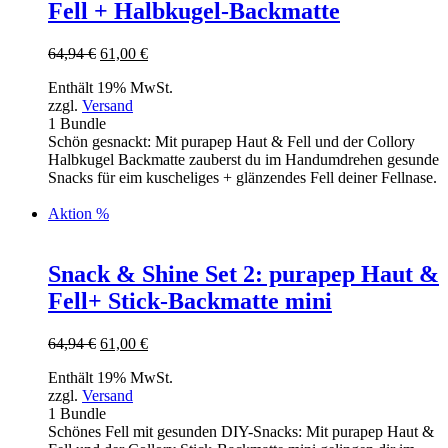
Fell + Halbkugel-Backmatte
Ursprünglicher
Aktueller
64,94
€
61,00
€
Preis
Preis
Enthält 19% MwSt.
war:
ist:
zzgl.
Versand
64,94 €
61,00 €.
1 Bundle
Schön gesnackt: Mit purapep Haut & Fell und der Collory
Halbkugel Backmatte zauberst du im Handumdrehen gesunde
Snacks für eim kuscheliges + glänzendes Fell deiner Fellnase.
Aktion %
Snack & Shine Set 2: purapep Haut &
Fell+ Stick-Backmatte mini
Ursprünglicher
Aktueller
64,94
€
61,00
€
Preis
Preis
Enthält 19% MwSt.
war:
ist:
zzgl.
Versand
64,94 €
61,00 €.
1 Bundle
Schönes Fell mit gesunden DIY-Snacks: Mit purapep Haut &