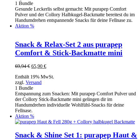
1 Bundle
Gesunde Leckerlis selbst gemacht: Mit purapep Comfort
Pulver und der Collory Halbkugel-Backmatte bereitest du im
Handumdrehen entspannende Snacks für deine Fellnase zu.
Aktion %
Snack & Relax-Set 2 aus purapep
Comfort & Stick-Backmatte mini
Ursprünglicher
Aktueller
69,94
€
65,90
€
Preis
Preis
Enthält 19% MwSt.
war:
ist:
zzgl.
Versand
69,94 €
65,90 €.
1 Bundle
Entspannung zum Snacken: Mit purapep Comfort Pulver und
der Collory Stick-Backmatte mini gelingen dir im
Handumdrehen individuelle Wohlfühl-Snacks für deine
Fellnase.
Aktion %
Snack & Shine Set 1: purapep Haut &