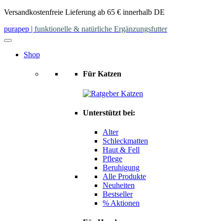
Skip
Versandkostenfreie Lieferung ab 65 € innerhalb DE
to
purapep
|
funktionelle & natürliche Ergänzungsfutter
content
Shop
Für Katzen
Unterstützt bei:
Alter
Schleckmatten
Haut & Fell
Pflege
Beruhigung
Alle Produkte
Neuheiten
Bestseller
% Aktionen