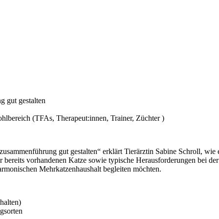
 gut gestalten
ohlbereich (TFAs, Therapeut:innen, Trainer, Züchter )
usammenführung gut gestalten“ erklärt Tierärztin Sabine Schroll, wie 
er bereits vorhandenen Katze sowie typische Herausforderungen bei de
rmonischen Mehrkatzenhaushalt begleiten möchten.
halten)
gsorten