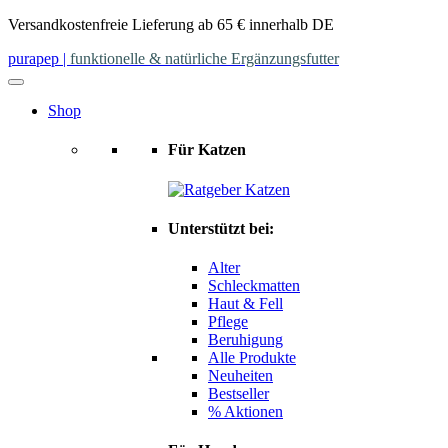
Skip
Versandkostenfreie Lieferung ab 65 € innerhalb DE
to
purapep
|
funktionelle & natürliche Ergänzungsfutter
content
Shop
Für Katzen
Unterstützt bei:
Alter
Schleckmatten
Haut & Fell
Pflege
Beruhigung
Alle Produkte
Neuheiten
Bestseller
% Aktionen