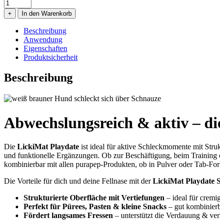
LickiMat
Playdate
+
In den Warenkorb
Schleckmatte
Lavendel
Beschreibung
Menge
Anwendung
Eigenschaften
Produktsicherheit
Beschreibung
Abwechslungsreich & aktiv – di
Die
LickiMat Playdate
ist ideal für aktive Schleckmomente mit Stru
und funktionelle Ergänzungen. Ob zur Beschäftigung, beim Training 
kombinierbar mit allen purapep-Produkten, ob in Pulver oder Tab-Fo
Die Vorteile für dich und deine Fellnase mit der
LickiMat Playdate
Strukturierte Oberfläche mit Vertiefungen
– ideal für cremi
Perfekt für Pürees, Pasten & kleine Snacks
– gut kombinierb
Fördert langsames Fressen
– unterstützt die Verdauung & ver