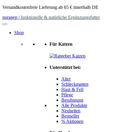
Skip
Versandkostenfreie Lieferung ab 65 € innerhalb DE
to
purapep
|
funktionelle & natürliche Ergänzungsfutter
content
Shop
Für Katzen
Unterstützt bei:
Alter
Schleckmatten
Haut & Fell
Pflege
Beruhigung
Alle Produkte
Neuheiten
Bestseller
% Aktionen