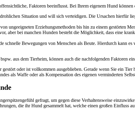
ffensichtliche, Faktoren beeinflusst. Bei Ihrem eigenem Hund können d
edrohlichen Situation und will sich verteidigen. Die Ursachen hierfür l
en, von ungeeigneten Erziehungsmethoden bis hin zu einem gestörten Me
 vor, aber bei manchen Hunden besteht die Möglichkeit, dass eine kran
nde schnelle Bewegungen von Menschen als Beute. Hierdurch kann es 
, bspw. aus dem Tierheim, können auch die nachfolgenden Faktoren eine
gestört oder ist vollkommen ausgeblieben. Gerade wenn Sie ein Tier ha
undes als Waffe oder als Kompensation des eigenen verminderten Selbstw
unde
el Fingerspitzengefühl gefragt, um gegen diese Verhaltensweise einzuwirk
ahrungen, die ihr Hund gesammelt hat, welche einen großen Einfluss au