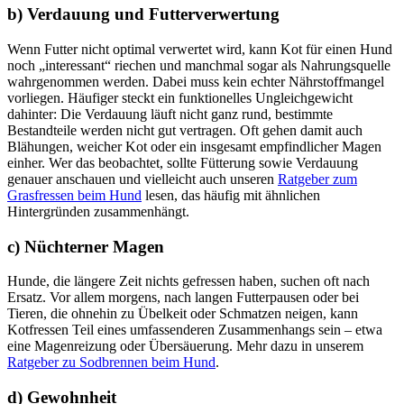
b) Verdauung und Futterverwertung
Wenn Futter nicht optimal verwertet wird, kann Kot für einen Hund
noch „interessant“ riechen und manchmal sogar als Nahrungsquelle
wahrgenommen werden. Dabei muss kein echter Nährstoffmangel
vorliegen. Häufiger steckt ein funktionelles Ungleichgewicht
dahinter: Die Verdauung läuft nicht ganz rund, bestimmte
Bestandteile werden nicht gut vertragen. Oft gehen damit auch
Blähungen, weicher Kot oder ein insgesamt empfindlicher Magen
einher. Wer das beobachtet, sollte Fütterung sowie Verdauung
genauer anschauen und vielleicht auch unseren
Ratgeber zum
Grasfressen beim Hund
lesen, das häufig mit ähnlichen
Hintergründen zusammenhängt.
c) Nüchterner Magen
Hunde, die längere Zeit nichts gefressen haben, suchen oft nach
Ersatz. Vor allem morgens, nach langen Futterpausen oder bei
Tieren, die ohnehin zu Übelkeit oder Schmatzen neigen, kann
Kotfressen Teil eines umfassenderen Zusammenhangs sein – etwa
eine Magenreizung oder Übersäuerung. Mehr dazu in unserem
Ratgeber zu Sodbrennen beim Hund
.
d) Gewohnheit