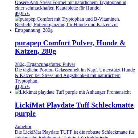
Unsere Anti-Stress Formel mit natürlichem Tryptophan in
einer schmackhaften Kautablette für Hunde.
49,95
€
purapep Comfort Pulver, Hunde &
Katzen, 280g
280g, Ergänzungsfutter, Pulver
Die tägliche Portion Gelassenheit im Napf. Unterstützt Hunde
& Katzen bei Stress und Ängstlichkeit mit natürlichem
Tryptophan.
41,95
€
LickiMat Playdate Tuff Schleckmatte
purple
Zubehör
Die LickiMat Playdate TUFF ist die robuste Schleckmatte für
spielerische Belohnung, Training & strukturierte