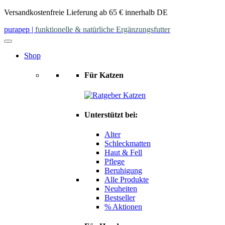
Skip
Versandkostenfreie Lieferung ab 65 € innerhalb DE
to
purapep
|
funktionelle & natürliche Ergänzungsfutter
content
Shop
Für Katzen
Unterstützt bei:
Alter
Schleckmatten
Haut & Fell
Pflege
Beruhigung
Alle Produkte
Neuheiten
Bestseller
% Aktionen