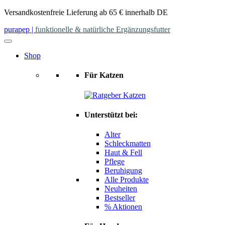
Skip
Versandkostenfreie Lieferung ab 65 € innerhalb DE
to
purapep
|
funktionelle & natürliche Ergänzungsfutter
content
Shop
Für Katzen
Unterstützt bei:
Alter
Schleckmatten
Haut & Fell
Pflege
Beruhigung
Alle Produkte
Neuheiten
Bestseller
% Aktionen