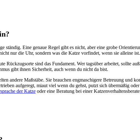
in?
Frage ständig. Eine genaue Regel gibt es nicht, aber eine grobe Orien
icht nur die Uhr, sondern was die Katze vorfindet, wenn sie alleine ist.
traute Rückzugsorte sind das Fundament. Wer tagsüber arbeitet, sollte a
hmus gibt ihnen Sicherheit, auch wenn du nicht da bist.
elten andere Maßstäbe. Sie brauchen engmaschigere Betreuung und komm
bertrieben aufgeregt, miaut viel wenn du gehst, putzt sich übermäßig o
sprache der Katze
oder eine Beratung bei einer Katzenverhaltensberate
?