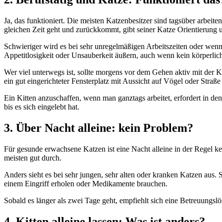
Ja, das funktioniert. Die meisten Katzenbesitzer sind tagsüber arbei
gleichen Zeit geht und zurückkommt, gibt seiner Katze Orientierung u
Schwieriger wird es bei sehr unregelmäßigen Arbeitszeiten oder wen
Appetitlosigkeit oder Unsauberkeit äußern, auch wenn kein körperlich
Wer viel unterwegs ist, sollte morgens vor dem Gehen aktiv mit der K
ein gut eingerichteter Fensterplatz mit Aussicht auf Vögel oder Straß
Ein Kitten anzuschaffen, wenn man ganztags arbeitet, erfordert in d
bis es sich eingelebt hat.
3. Über Nacht alleine: kein Problem?
Für gesunde erwachsene Katzen ist eine Nacht alleine in der Regel k
meisten gut durch.
Anders sieht es bei sehr jungen, sehr alten oder kranken Katzen aus. 
einem Eingriff erholen oder Medikamente brauchen.
Sobald es länger als zwei Tage geht, empfiehlt sich eine Betreuungsl
4. Kitten alleine lassen: Was ist anders?