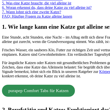
5. Was eine Katze braucht, die viel alleine ist
6. Woran erkennst du, dass deine Katze zu viel alleine ist?
7. Wann lohnt sich eine zweite Katze?
FAQ: Häufige Fragen zu Katze alleine lassen
1. Wie lange kann eine Katze gut alleine se
Eine Stunde, acht Stunden, eine Nacht – im Alltag stellt sich diese 
alleine gut zurecht, wenn die Grundversorgung stimmt. Was zählt, ist n
Frisches Wasser, ein sauberes Klo, Futter zur richtigen Zeit und ver
einplanen. Katzen sind Gewohnheitstiere. Ein verlässlicher Tagesrhyt
Für ängstliche Katzen oder Katzen mit gesundheitlichen Problemen g
Zeichen, dass eine Katze das Alleinsein belastet: Sie begrüßt dich ü
Signale bemerkst, lohnt sich ein Blick in unseren Ratgeber zur
Körper
konkret erkennst, ob deine Katze zu viel alleine ist.
purapep Comfort Tabs für Katzen
2. Berufstätig und Katze: Funktioniert das