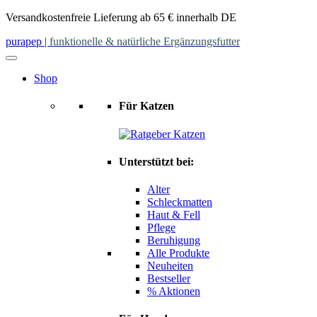
Skip
Versandkostenfreie Lieferung ab 65 € innerhalb DE
to
purapep
|
funktionelle & natürliche Ergänzungsfutter
content
Shop
Für Katzen
Unterstützt bei:
Alter
Schleckmatten
Haut & Fell
Pflege
Beruhigung
Alle Produkte
Neuheiten
Bestseller
% Aktionen