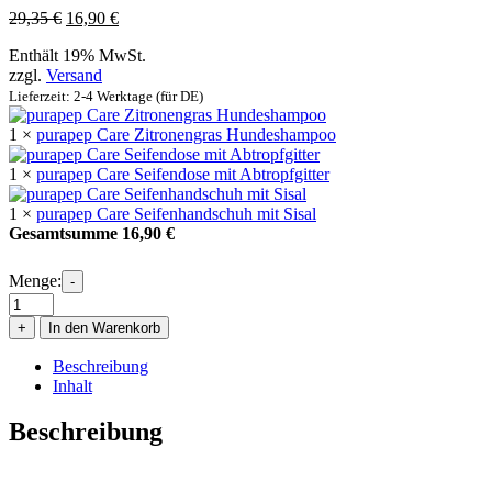
Ursprünglicher
Aktueller
29,35
€
16,90
€
Preis
Preis
Enthält 19% MwSt.
war:
ist:
zzgl.
Versand
29,35 €
16,90 €.
Lieferzeit: 2-4 Werktage (für DE)
1 ×
purapep Care Zitronengras Hundeshampoo
1 ×
purapep Care Seifendose mit Abtropfgitter
1 ×
purapep Care Seifenhandschuh mit Sisal
Gesamtsumme
16,90
€
Menge:
-
Pflege-
Trio:
+
In den Warenkorb
Frischepflege
mit
Beschreibung
Zitronengras-
Inhalt
Shampoo
Menge
Beschreibung