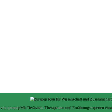
e von purapep
Mit Tierärzten, Therapeuten und Ernährungsexperten entw