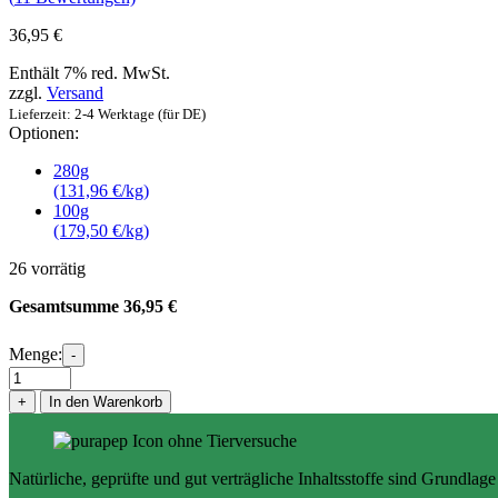
36,95
€
Enthält 7% red. MwSt.
zzgl.
Versand
Lieferzeit: 2-4 Werktage (für DE)
Optionen:
280g
(131,96 €/kg)
100g
(179,50 €/kg)
26 vorrätig
Gesamtsumme
36,95
€
Menge:
-
purapep
Haut
+
In den Warenkorb
&
Fell
Pulver
Hunde
Natürliche, geprüfte und gut verträgliche Inhaltsstoffe sind Grundlag
&