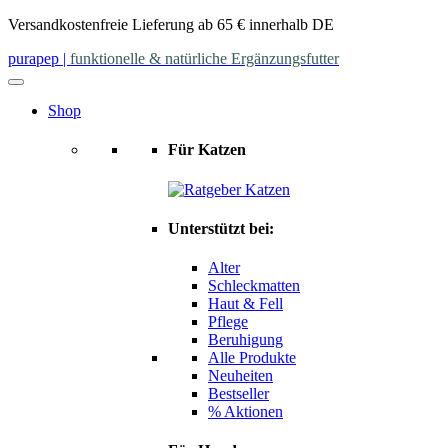
Skip
Versandkostenfreie Lieferung ab 65 € innerhalb DE
to
purapep
|
funktionelle & natürliche Ergänzungsfutter
content
Shop
Für Katzen
Unterstützt bei:
Alter
Schleckmatten
Haut & Fell
Pflege
Beruhigung
Alle Produkte
Neuheiten
Bestseller
% Aktionen