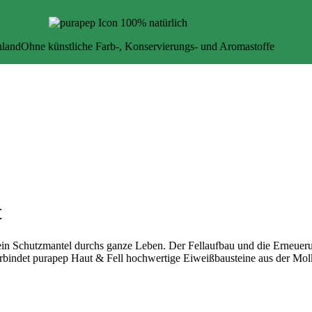
hland
Ohne künstliche Farb-, Konservierungs- und Aromastoffe
t
e ein Schutzmantel durchs ganze Leben. Der Fellaufbau und die Erneueru
verbindet purapep Haut & Fell hochwertige Eiweißbausteine aus der M